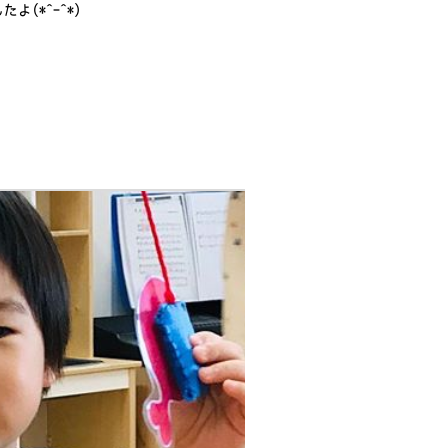
(*^-^*)