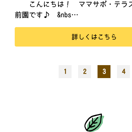
こんにちは！ ママサポ・テラス
前園です♪ &nbs…
詳しくはこちら
«
1
2
3
4