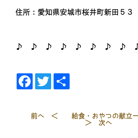
住所：愛知県安城市桜井町新田５３
♪ ♪ ♪ ♪ ♪ ♪ ♪ ♪
Fac
Twi
共
ebo
tte
有
ok
r
前へ ＜
給食・おやつの献立
＞ 次へ